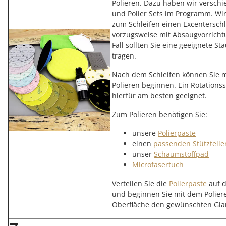
Polieren. Dazu haben wir verschi
und Polier Sets im Programm. Wi
zum Schleifen einen Excenterschl
vorzugsweise mit Absaugvorricht
Fall sollten Sie eine geeignete S
tragen.
Nach dem Schleifen können Sie 
Polieren beginnen. Ein Rotationssc
hierfür am besten geeignet.
Zum Polieren benötigen Sie:
unsere
Polierpaste
einen
passenden Stütztelle
unser
Schaumstoffpad
Microfasertuch
Verteilen Sie die
Polierpaste
auf 
und beginnen Sie mit dem Poliere
Oberfläche den gewünschten Glan