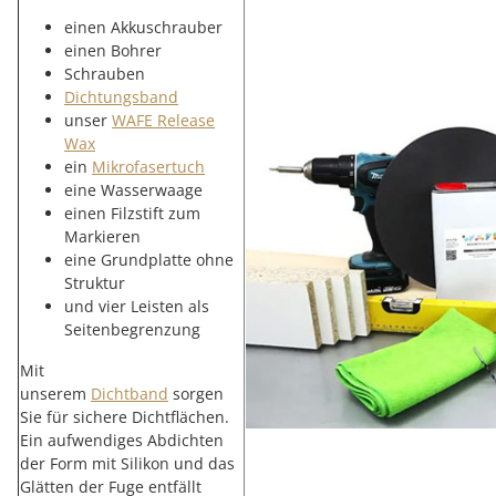
einen Akkuschrauber
einen Bohrer
Schrauben
Dichtungsband
unser
WAFE Release
Wax
ein
Mikrofasertuch
eine Wasserwaage
einen Filzstift zum
Markieren
eine Grundplatte ohne
Struktur
und vier Leisten als
Seitenbegrenzung
Mit
unserem
Dichtband
sorgen
Sie für sichere Dichtflächen.
Ein aufwendiges Abdichten
der Form mit Silikon und das
Glätten der Fuge entfällt