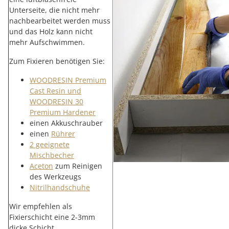
Unterseite, die nicht mehr
nachbearbeitet werden muss
und das Holz kann nicht
mehr Aufschwimmen.
Zum Fixieren benötigen Sie:
WOODRESIN Premium
Cast Resin und
WOODRESIN 30
Premium Hardener
einen Akkuschrauber
einen
Rührer
2 geeignete
Mischbecher
Aceton
zum Reinigen
des Werkzeugs
Nitrilhandschuhe
Wir empfehlen als
Fixierschicht eine 2-3mm
dicke Schicht.