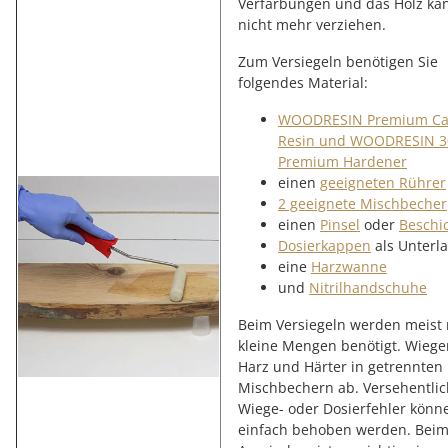
Verfärbungen und das Holz kan
nicht mehr verziehen.
Zum Versiegeln benötigen Sie
folgendes Material:
WOODRESIN Premium Ca
Resin und WOODRESIN 3
Premium Hardener
einen
geeigneten Rührer
2 geeignete Mischbecher
einen
Pinsel
oder
Beschi
Dosierkappen
als Unterl
eine
Harzwanne
und
Nitrilhandschuhe
Beim Versiegeln werden meist
kleine Mengen benötigt. Wiege
Harz und Härter in getrennten
Mischbechern ab. Versehentli
Wiege- oder Dosierfehler könn
einfach behoben werden. Bei