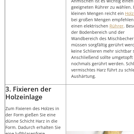
Anmischen ist es wichtig einen
geeigneten Rührer zu wählen. 
kleinen Mengen reicht ein
Holz
bei großen Mengen empfehlen
einen elektrischen
Rührer
. Be
der Bodenbereich und der
Wandbereich des Mischbecher
müssen sorgfältig gerührt wer
keine Schlieren mehr sichtbar 
Anschließend sollte umgetopft
nochmals gerührt werden. Sch
vermischtes Harz führt zu schl
Aushärtung.
3. Fixieren der
Holzeinlage
Zum Fixieren des Holzes in
der Form gießen Sie eine
dünne Schicht Harz in die
Form. Dadurch erhalten Sie
eine luftblasenfreie