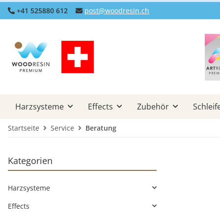
+41 525880 612
post@woodresin.ch
Harzsysteme
Effects
Zubehör
Schleif
Startseite
Service
Beratung
Kategorien
Harzsysteme
Effects