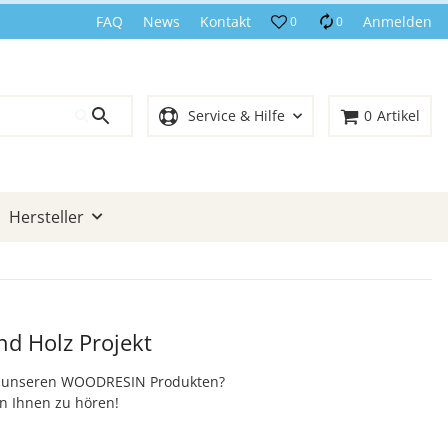
FAQ
News
Kontakt
Anmelden
0
0
Service & Hilfe
0
Artikel
Hersteller
nd Holz Projekt
zu unseren WOODRESIN Produkten?
on Ihnen zu hören!