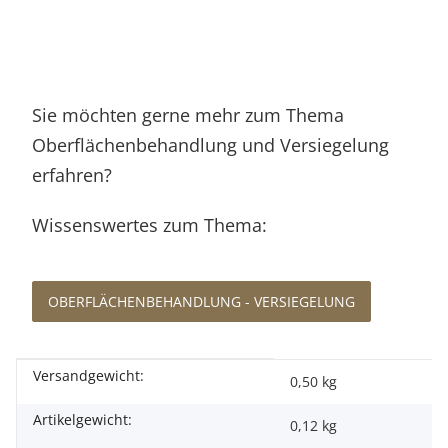
Sie möchten gerne mehr zum Thema
Oberflächenbehandlung und Versiegelung
erfahren?
Wissenswertes zum Thema:
OBERFLÄCHENBEHANDLUNG - VERSIEGELUNG
Versandgewicht:
Produkteigenschaft
Wert
0,50 kg
Artikelgewicht:
0,12
kg