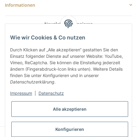
Informationen
Newsletter Abonnieren
E-Mail-Adresse
Wie wir Cookies & Co nutzen
Anme
Durch Klicken auf „Alle akzeptieren“ gestatten Sie den
Bitte senden Sie mir entsprechend Ihrer
Datenschutzerklärung
regelmäßig
Einsatz folgender Dienste auf unserer Website: YouTube,
und jederzeit widerruflich Informationen zu Ihrem Produktsortiment per E-
Vimeo, ReCaptcha. Sie können die Einstellung jederzeit
Mail zu.
ändern (Fingerabdruck-Icon links unten). Weitere Details
finden Sie unter
Konfigurieren
und in unserer
Datenschutzerklärung
.
Impressum
|
Datenschutz
Alle akzeptieren
* Alle Preise inkl. gesetzlicher USt., zzgl.
Versand
Konfigurieren
Powered by
JTL-Shop
|
AVIA JTL-Shop Template