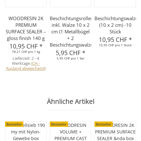
WOODRESIN 2K
Beschichtungsroller
Beschichtungswalze
PREMIUM
inkl. Walze 10 x 2
(10 x 2 cm) -10
SURFACE SEALER –
cm (1 Metallbügel
Stück
gloss finish 140 g
+ 2
10,95 CHF
*
Beschichtungswalzen)
10,95 CHF
*
10,95 CHF pro 1 Stück
5,95 CHF
*
78,21 CHF pro 1 kg
Lieferzeit:
2 - 4
5,95 CHF pro 1 Set
Werktage
(CH -
Ausland abweichend)
Ähnliche Artikel
Bestseller
Bestseller
Bestseller