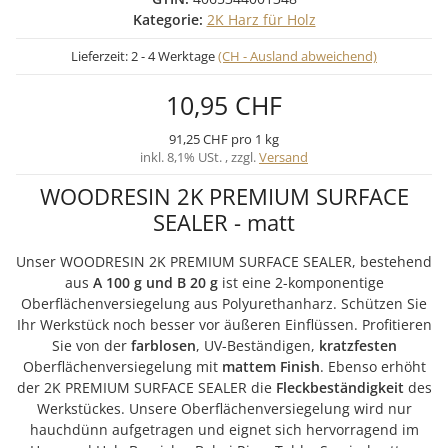
Kategorie:
2K Harz für Holz
Lieferzeit:
2 - 4 Werktage
(CH - Ausland abweichend)
10,95 CHF
91,25 CHF pro 1 kg
inkl. 8,1% USt. , zzgl.
Versand
WOODRESIN 2K PREMIUM SURFACE
SEALER - matt
Unser WOODRESIN 2K PREMIUM SURFACE SEALER, bestehend
aus
A 100 g und B 20 g
ist eine 2-komponentige
Oberflächenversiegelung aus Polyurethanharz. Schützen Sie
Ihr Werkstück noch besser vor äußeren Einflüssen. Profitieren
Sie von der
farblosen
, UV-Beständigen,
kratzfesten
Oberflächenversiegelung mit
mattem Finish
. Ebenso erhöht
der 2K PREMIUM SURFACE SEALER die
Fleckbeständigkeit
des
Werkstückes. Unsere Oberflächenversiegelung wird nur
hauchdünn aufgetragen und eignet sich hervorragend im