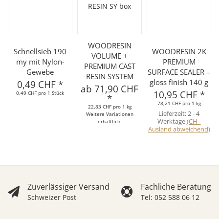
WOODRESIN
Schnellsieb 190
WOODRESIN 2K
VOLUME +
my mit Nylon-
PREMIUM
PREMIUM CAST
Gewebe
SURFACE SEALER –
RESIN SYSTEM
gloss finish 140 g
0,49 CHF
*
ab
71,90 CHF
10,95 CHF
*
0,49 CHF pro 1 Stück
*
78,21 CHF pro 1 kg
22,83 CHF pro 1 kg
Lieferzeit:
2 - 4
Weitere Variationen
Werktage
(CH -
erhältlich.
Ausland abweichend)
Zuverlässiger Versand
Fachliche Beratung
Schweizer Post
Tel: 052 588 06 12