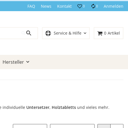
FAQ
News
Kontakt
Anmelden
0
0
Service & Hilfe
0
Artikel
Hersteller
e individuelle
Untersetzer
,
Holztabletts
und vieles mehr.