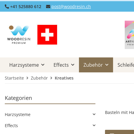
+41 525880 612
post@woodresin.ch
Harzsysteme
Effects
Zubehör
Schleif
Startseite
Zubehör
Kreatives
Kategorien
Basteln mit Ha
Harzsysteme
Effects