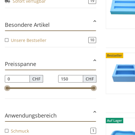
Sofort verfügbar
19
Unsere Bestseller
10
Bestseller
Bestseller
Preisspanne
CHF
CHF
Anwendungsbereich
Auf Lager
Auf Lager
Schmuck
1