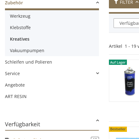
FILTER
Zubehör
Werkzeug
Verfügbar
Klebstoffe
Kreatives
Artikel
1
-
19
Vakuumpumpen
Schleifen und Polieren
Auf Lager
Auf Lager
Service
Angebote
ART RESIN
Verfügbarkeit
Bestseller
Bestseller