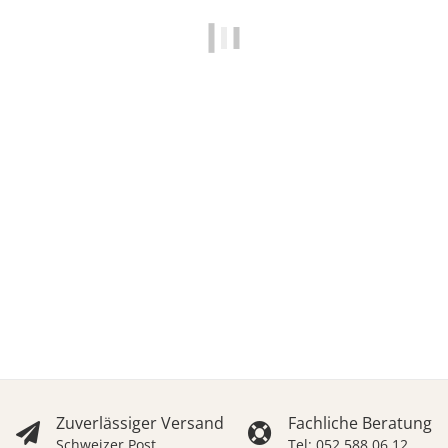
ARTRESIN Starter Set - ABC Verguss SET
59,95 CHF
*
59,95 CHF pro 1 Set
Lieferzeit:
2 - 4 Werktage
(CH - Ausland abweichend)
Zuverlässiger Versand
Fachliche Beratung
Schweizer Post
Tel: 052 588 06 12