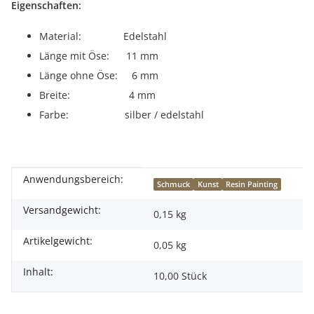
Eigenschaften:
Material: Edelstahl
Länge mit Öse: 11 mm
Länge ohne Öse: 6 mm
Breite: 4 mm
Farbe: silber / edelstahl
Anwendungsbereich:
Produkteigenschaft
Wert
Schmuck
Kunst
Resin Painting
Versandgewicht:
0,15 kg
Artikelgewicht:
0,05
kg
Inhalt:
10,00 Stück