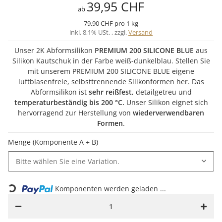
39,95 CHF
ab
79,90 CHF pro 1 kg
inkl. 8,1% USt. , zzgl.
Versand
Unser 2K Abformsilikon
PREMIUM 200 SILICONE BLUE
aus
Silikon Kautschuk in der Farbe weiß-dunkelblau. Stellen Sie
mit unserem PREMIUM 200 SILICONE BLUE eigene
luftblasenfreie, selbsttrennende Silikonformen her. Das
Abformsilikon ist
sehr reißfest
, detailgetreu und
temperaturbeständig bis 200 °C.
Unser Silikon eignet sich
hervorragend zur Herstellung von
wiederverwendbaren
Formen
.
Menge (Komponente A + B)
Bitte wählen Sie eine Variation.
ng...
Komponenten werden geladen ...