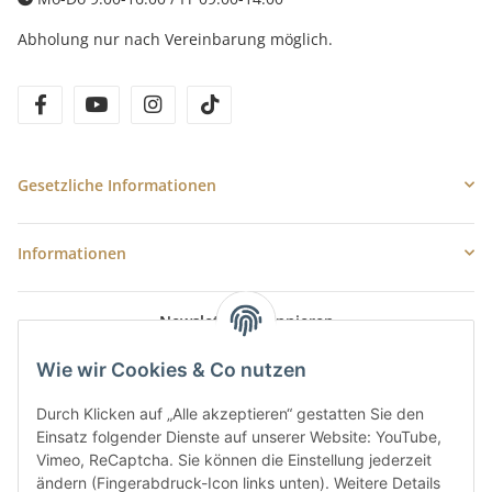
Abholung nur nach Vereinbarung möglich.
facebook
youtube
instagram
tiktok
Gesetzliche Informationen
Informationen
Newsletter Abonnieren
E-Mail-Adresse
Wie wir Cookies & Co nutzen
Anme
Durch Klicken auf „Alle akzeptieren“ gestatten Sie den
Bitte senden Sie mir entsprechend Ihrer
Datenschutzerklärung
regelmäßig
Einsatz folgender Dienste auf unserer Website: YouTube,
und jederzeit widerruflich Informationen zu Ihrem Produktsortiment per E-
Vimeo, ReCaptcha. Sie können die Einstellung jederzeit
Mail zu.
ändern (Fingerabdruck-Icon links unten). Weitere Details