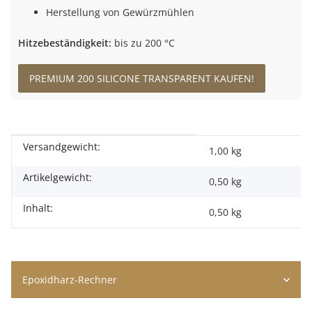
Herstellung von Gewürzmühlen
Hitzebeständigkeit:
bis zu 200 °C
PREMIUM 200 SILICONE TRANSPARENT KAUFEN!
Versandgewicht:
Produkteigenschaft
Wert
1,00 kg
Artikelgewicht:
0,50
kg
Inhalt:
0,50 kg
Epoxidharz-Rechner