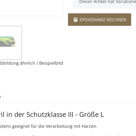
x
Dieser Artikel hat Variatio
EPOXIDHARZ-RECHNER
bbildung ähnlich / Beispielbild
n
 in der Schutzklasse III - Größe L
stens geeignet für die Verarbeitung mit Harzen.