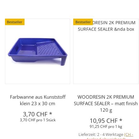
Bestseller
Bestseller
Farbwanne aus Kunststoff
WOODRESIN 2K PREMIUM
klein 23 x 30 cm
SURFACE SEALER – matt finish
120 g
3,70 CHF
*
10,95 CHF
*
3,70 CHF pro 1 Stück
91,25 CHF pro 1 kg
Lieferzeit:
2 - 4 Werktage
(CH -