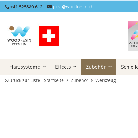
+41 525880 612
post@woodresin.ch
Harzsysteme
Effects
Zubehör
Schleif
Zurück zur Liste
Startseite
Zubehör
Werkzeug