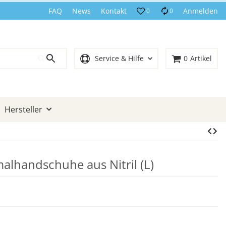
FAQ
News
Kontakt
Anmelden
0
0
Service & Hilfe
0
Artikel
Hersteller
malhandschuhe aus Nitril (L)