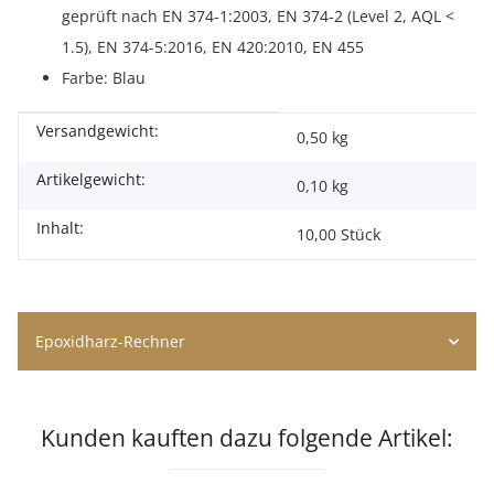
geprüft nach EN 374-1:2003, EN 374-2 (Level 2, AQL <
1.5), EN 374-5:2016, EN 420:2010, EN 455
Farbe: Blau
Versandgewicht:
Produkteigenschaft
Wert
0,50 kg
Artikelgewicht:
0,10
kg
Inhalt:
10,00 Stück
Epoxidharz-Rechner
Kunden kauften dazu folgende Artikel: