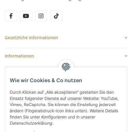
facebook
youtube
instagram
tiktok
Gesetzliche Informationen
Informationen
Newsletter Abonnieren
Wie wir Cookies & Co nutzen
E-Mail-Adresse
Durch Klicken auf „Alle akzeptieren“ gestatten Sie den
Anme
Einsatz folgender Dienste auf unserer Website: YouTube,
Bitte senden Sie mir entsprechend Ihrer
Datenschutzerklärung
regelmäßig
Vimeo, ReCaptcha. Sie können die Einstellung jederzeit
und jederzeit widerruflich Informationen zu Ihrem Produktsortiment per E-
ändern (Fingerabdruck-Icon links unten). Weitere Details
Mail zu.
finden Sie unter
Konfigurieren
und in unserer
Datenschutzerklärung
.