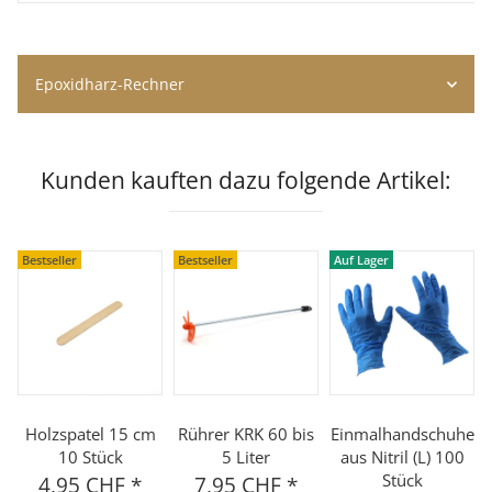
Epoxidharz-Rechner
Kunden kauften dazu folgende Artikel:
Bestseller
Bestseller
Auf Lager
Holzspatel 15 cm
Rührer KRK 60 bis
Einmalhandschuhe
10 Stück
5 Liter
aus Nitril (L) 100
Stück
4,95 CHF
*
7,95 CHF
*