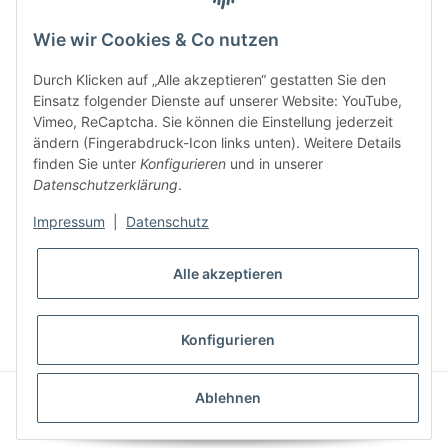
Newsletter Abonnieren
Wie wir Cookies & Co nutzen
E-Mail-Adresse
Durch Klicken auf „Alle akzeptieren“ gestatten Sie den
Anme
Einsatz folgender Dienste auf unserer Website: YouTube,
Bitte senden Sie mir entsprechend Ihrer
Datenschutzerklärung
regelmäßig
Vimeo, ReCaptcha. Sie können die Einstellung jederzeit
und jederzeit widerruflich Informationen zu Ihrem Produktsortiment per E-
ändern (Fingerabdruck-Icon links unten). Weitere Details
Mail zu.
finden Sie unter
Konfigurieren
und in unserer
Datenschutzerklärung
.
Impressum
|
Datenschutz
Alle akzeptieren
* Alle Preise inkl. gesetzlicher USt., zzgl.
Versand
Konfigurieren
Powered by
JTL-Shop
|
AVIA JTL-Shop Template
Ablehnen