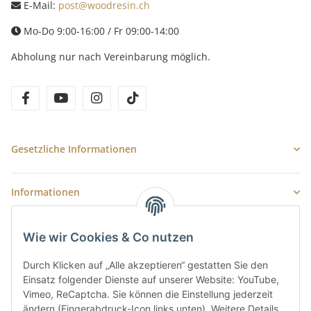
E-Mail:
post@woodresin.ch
Mo-Do 9:00-16:00 / Fr 09:00-14:00
Abholung nur nach Vereinbarung möglich.
facebook
youtube
instagram
tiktok
Gesetzliche Informationen
Informationen
Newsletter Abonnieren
Wie wir Cookies & Co nutzen
E-Mail-Adresse
Durch Klicken auf „Alle akzeptieren“ gestatten Sie den
Einsatz folgender Dienste auf unserer Website: YouTube,
Anme
Vimeo, ReCaptcha. Sie können die Einstellung jederzeit
Bitte senden Sie mir entsprechend Ihrer
Datenschutzerklärung
regelmäßig
ändern (Fingerabdruck-Icon links unten). Weitere Details