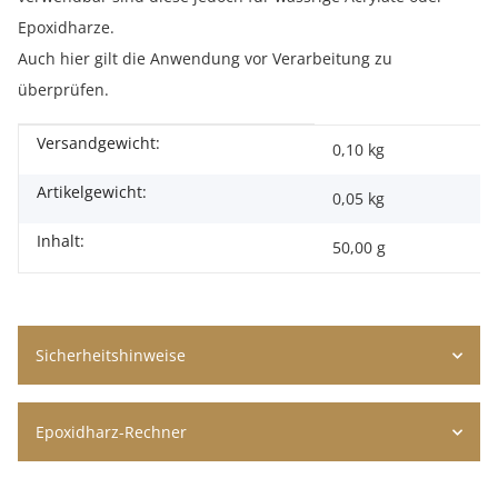
Epoxidharze.
Auch hier gilt die Anwendung vor Verarbeitung zu
überprüfen.
Versandgewicht:
Produkteigenschaft
Wert
0,10 kg
Artikelgewicht:
0,05
kg
Inhalt:
50,00 g
Sicherheitshinweise
Epoxidharz-Rechner