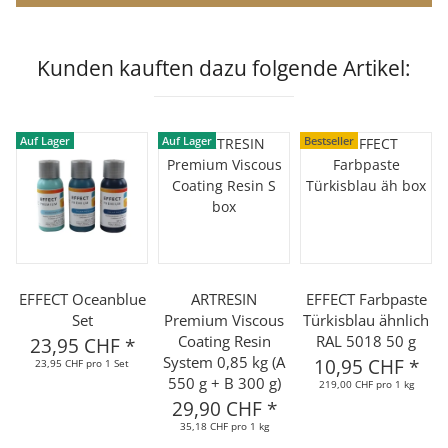
Kunden kauften dazu folgende Artikel:
Auf Lager
Auf Lager
Bestseller
EFFECT Oceanblue
ARTRESIN
EFFECT Farbpaste
Set
Premium Viscous
Türkisblau ähnlich
Coating Resin
RAL 5018 50 g
23,95 CHF
*
System 0,85 kg (A
10,95 CHF
*
23,95 CHF pro 1 Set
550 g + B 300 g)
219,00 CHF pro 1 kg
29,90 CHF
*
35,18 CHF pro 1 kg