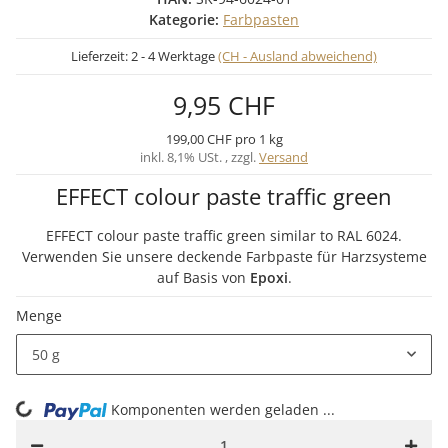
Kategorie:
Farbpasten
Lieferzeit:
2 - 4 Werktage
(CH - Ausland abweichend)
9,95 CHF
199,00 CHF pro 1 kg
inkl. 8,1% USt. , zzgl.
Versand
EFFECT colour paste traffic green
EFFECT colour paste traffic green similar to RAL 6024.
Verwenden Sie unsere deckende Farbpaste für Harzsysteme
auf Basis von
Epoxi
.
Menge
50 g
ng...
Komponenten werden geladen ...