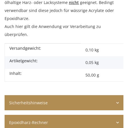
ölhaltige Harz- oder Lacksysteme
nicht
geeignet. Bedingt
verwendbar sind diese jedoch für wässrige Acrylate oder
Epoxidharze.
Auch hier gilt die Anwendung vor Verarbeitung zu
überprüfen.
Versandgewicht:
Produkteigenschaft
Wert
0,10 kg
Artikelgewicht:
0,05
kg
Inhalt:
50,00 g
Sicherheitshinweise
Epoxidharz-Rechner