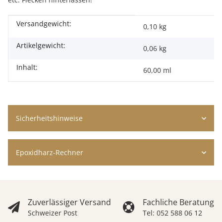
Versandgewicht:
Produkteigenschaft
Wert
0,10 kg
Artikelgewicht:
0,06
kg
Inhalt:
60,00 ml
Sicherheitshinweise
Epoxidharz-Rechner
Zuverlässiger Versand
Fachliche Beratung
Schweizer Post
Tel: 052 588 06 12