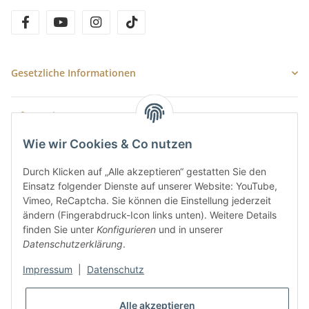
facebook
youtube
instagram
tiktok
Gesetzliche Informationen
Informationen
Wie wir Cookies & Co nutzen
Newsletter Abonnieren
Durch Klicken auf „Alle akzeptieren“ gestatten Sie den
E-Mail-Adresse
Einsatz folgender Dienste auf unserer Website: YouTube,
Vimeo, ReCaptcha. Sie können die Einstellung jederzeit
Anme
ändern (Fingerabdruck-Icon links unten). Weitere Details
Bitte senden Sie mir entsprechend Ihrer
Datenschutzerklärung
regelmäßig
finden Sie unter
Konfigurieren
und in unserer
und jederzeit widerruflich Informationen zu Ihrem Produktsortiment per E-
Datenschutzerklärung
.
Mail zu.
Impressum
|
Datenschutz
Alle akzeptieren