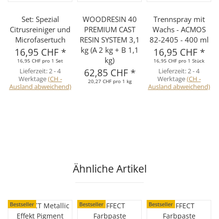
Set: Spezial
WOODRESIN 40
Trennspray mit
Citrusreiniger und
PREMIUM CAST
Wachs - ACMOS
Microfasertuch
RESIN SYSTEM 3,1
82-2405 - 400 ml
kg (A 2 kg + B 1,1
16,95 CHF
*
16,95 CHF
*
kg)
16,95 CHF pro 1 Set
16,95 CHF pro 1 Stück
Lieferzeit:
2 - 4
62,85 CHF
*
Lieferzeit:
2 - 4
Werktage
(CH -
Werktage
(CH -
20,27 CHF pro 1 kg
Ausland abweichend)
Ausland abweichend)
Ähnliche Artikel
Bestseller
Bestseller
Bestseller