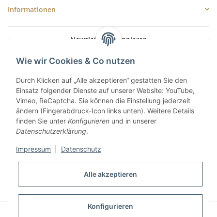
Informationen
Newsletter Abonnieren
E-Mail-Adresse
Wie wir Cookies & Co nutzen
Anme
Durch Klicken auf „Alle akzeptieren“ gestatten Sie den
Bitte senden Sie mir entsprechend Ihrer
Datenschutzerklärung
regelmäßig
Einsatz folgender Dienste auf unserer Website: YouTube,
und jederzeit widerruflich Informationen zu Ihrem Produktsortiment per E-
Vimeo, ReCaptcha. Sie können die Einstellung jederzeit
Mail zu.
ändern (Fingerabdruck-Icon links unten). Weitere Details
finden Sie unter
Konfigurieren
und in unserer
Datenschutzerklärung
.
Impressum
|
Datenschutz
Alle akzeptieren
* Alle Preise inkl. gesetzlicher USt., zzgl.
Versand
Konfigurieren
Powered by
JTL-Shop
|
AVIA JTL-Shop Template