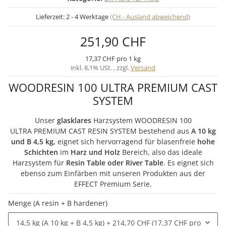
Lieferzeit:
2 - 4 Werktage
(CH - Ausland abweichend)
251,90 CHF
17,37 CHF pro 1 kg
inkl. 8,1% USt. , zzgl.
Versand
WOODRESIN 100 ULTRA PREMIUM CAST
SYSTEM
Unser
glasklares
Harzsystem WOODRESIN 100
ULTRA PREMIUM CAST RESIN SYSTEM bestehend aus
A 10 kg
und B 4,5 kg,
eignet sich hervorragend für blasenfreie
hohe
Schichten
im
Harz und Holz
Bereich, also das ideale
Harzsystem für
Resin Table oder River Table
. Es eignet sich
ebenso zum Einfärben mit unseren Produkten aus der
EFFECT Premium Serie.
Menge (A resin + B hardener)
14,5 kg (A 10 kg + B 4,5 kg)
+ 214,70 CHF (17,37 CHF pro kg)