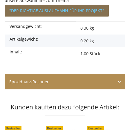
unsere Auswahlhilfe zum Thema -
"DER RICHTIGE AUSLAUFHAHN FÜR IHR PROJEKT"
Versandgewicht:
Produkteigenschaft
Wert
0,30 kg
Artikelgewicht:
0,20
kg
Inhalt:
1,00 Stück
Epoxidharz-Rechner
Kunden kauften dazu folgende Artikel:
Bestseller
Bestseller
Bestseller