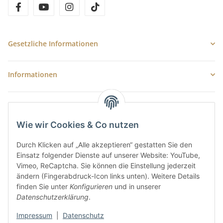
facebook
youtube
instagram
tiktok
Gesetzliche Informationen
Informationen
Newsletter Abonnieren
E-Mail-Adresse
Wie wir Cookies & Co nutzen
Anme
Durch Klicken auf „Alle akzeptieren“ gestatten Sie den
Bitte senden Sie mir entsprechend Ihrer
Datenschutzerklärung
regelmäßig
Einsatz folgender Dienste auf unserer Website: YouTube,
und jederzeit widerruflich Informationen zu Ihrem Produktsortiment per E-
Vimeo, ReCaptcha. Sie können die Einstellung jederzeit
Mail zu.
ändern (Fingerabdruck-Icon links unten). Weitere Details
finden Sie unter
Konfigurieren
und in unserer
Datenschutzerklärung
.
Impressum
|
Datenschutz