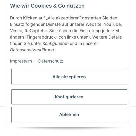
Wie wir Cookies & Co nutzen
E-Mail-Adresse
Durch Klicken auf „Alle akzeptieren“ gestatten Sie den
Anme
Einsatz folgender Dienste auf unserer Website: YouTube,
Bitte senden Sie mir entsprechend Ihrer
Datenschutzerklärung
regelmäßig
Vimeo, ReCaptcha. Sie können die Einstellung jederzeit
und jederzeit widerruflich Informationen zu Ihrem Produktsortiment per E-
ändern (Fingerabdruck-Icon links unten). Weitere Details
Mail zu.
finden Sie unter
Konfigurieren
und in unserer
Datenschutzerklärung
.
Impressum
|
Datenschutz
Alle akzeptieren
* Alle Preise inkl. gesetzlicher USt., zzgl.
Versand
Konfigurieren
Powered by
JTL-Shop
|
AVIA JTL-Shop Template
Ablehnen