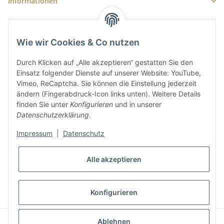
Informationen
Newsletter Abonnieren
Wie wir Cookies & Co nutzen
E-Mail-Adresse
Durch Klicken auf „Alle akzeptieren“ gestatten Sie den
Anme
Einsatz folgender Dienste auf unserer Website: YouTube,
Bitte senden Sie mir entsprechend Ihrer
Datenschutzerklärung
regelmäßig
Vimeo, ReCaptcha. Sie können die Einstellung jederzeit
und jederzeit widerruflich Informationen zu Ihrem Produktsortiment per E-
ändern (Fingerabdruck-Icon links unten). Weitere Details
Mail zu.
finden Sie unter
Konfigurieren
und in unserer
Datenschutzerklärung
.
Impressum
|
Datenschutz
Alle akzeptieren
* Alle Preise inkl. gesetzlicher USt., zzgl.
Versand
Konfigurieren
Powered by
JTL-Shop
|
AVIA JTL-Shop Template
Ablehnen