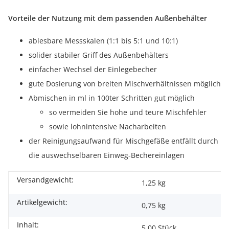
Vorteile der Nutzung mit dem passenden Außenbehälter
ablesbare Messskalen (1:1 bis 5:1 und 10:1)
solider stabiler Griff des Außenbehälters
einfacher Wechsel der Einlegebecher
gute Dosierung von breiten Mischverhältnissen möglich
Abmischen in ml in 100ter Schritten gut möglich
so vermeiden Sie hohe und teure Mischfehler
sowie lohnintensive Nacharbeiten
der Reinigungsaufwand für Mischgefäße entfällt durch
die auswechselbaren Einweg-Bechereinlagen
Versandgewicht:
Produkteigenschaft
Wert
1,25 kg
Artikelgewicht:
0,75
kg
Inhalt:
5,00 Stück