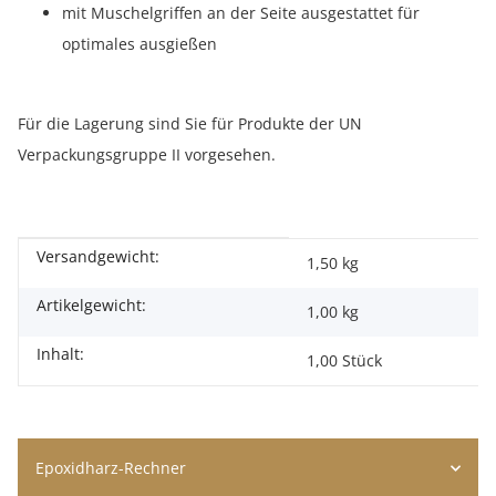
mit Muschelgriffen an der Seite ausgestattet für
optimales ausgießen
Für die Lagerung sind Sie für Produkte der UN
Verpackungsgruppe II vorgesehen.
Versandgewicht:
Produkteigenschaft
Wert
1,50 kg
Artikelgewicht:
1,00
kg
Inhalt:
1,00 Stück
Epoxidharz-Rechner