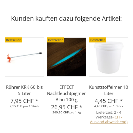
Kunden kauften dazu folgende Artikel:
Bestseller
Bestseller
Bestseller
Rührer KRK 60 bis
EFFECT
Kunststoffeimer 10
5 Liter
Nachtleuchtpigment
Liter
Blau 100 g
7,95 CHF
*
4,45 CHF
*
26,95 CHF
*
7,95 CHF pro 1 Stück
4,45 CHF pro 1 Stück
Lieferzeit:
2 - 4
269,50 CHF pro 1 kg
Werktage
(CH -
Ausland abweichend)