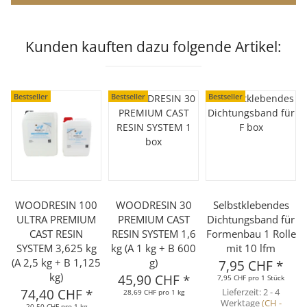
Kunden kauften dazu folgende Artikel:
Bestseller
Bestseller
Bestseller
WOODRESIN 100
WOODRESIN 30
Selbstklebendes
ULTRA PREMIUM
PREMIUM CAST
Dichtungsband für
CAST RESIN
RESIN SYSTEM 1,6
Formenbau 1 Rolle
SYSTEM 3,625 kg
kg (A 1 kg + B 600
mit 10 lfm
(A 2,5 kg + B 1,125
g)
7,95 CHF
*
kg)
45,90 CHF
*
7,95 CHF pro 1 Stück
74,40 CHF
*
Lieferzeit:
2 - 4
28,69 CHF pro 1 kg
Werktage
(CH -
20,50 CHF pro 1 kg