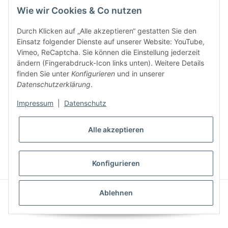
Newsletter Abonnieren
Wie wir Cookies & Co nutzen
E-Mail-Adresse
Durch Klicken auf „Alle akzeptieren“ gestatten Sie den
Einsatz folgender Dienste auf unserer Website: YouTube,
Anme
Vimeo, ReCaptcha. Sie können die Einstellung jederzeit
Bitte senden Sie mir entsprechend Ihrer
Datenschutzerklärung
regelmäßig
ändern (Fingerabdruck-Icon links unten). Weitere Details
und jederzeit widerruflich Informationen zu Ihrem Produktsortiment per E-
finden Sie unter
Konfigurieren
und in unserer
Mail zu.
Datenschutzerklärung
.
Impressum
|
Datenschutz
Alle akzeptieren
* Alle Preise inkl. gesetzlicher USt., zzgl.
Versand
Konfigurieren
Powered by
JTL-Shop
|
AVIA JTL-Shop Template
Ablehnen