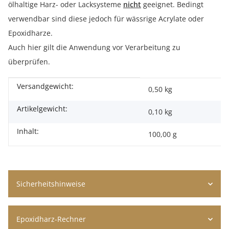
ölhaltige Harz- oder Lacksysteme
nicht
geeignet. Bedingt
verwendbar sind diese jedoch für wässrige Acrylate oder
Epoxidharze.
Auch hier gilt die Anwendung vor Verarbeitung zu
überprüfen.
Versandgewicht:
Produkteigenschaft
Wert
0,50 kg
Artikelgewicht:
0,10
kg
Inhalt:
100,00 g
Sicherheitshinweise
Epoxidharz-Rechner