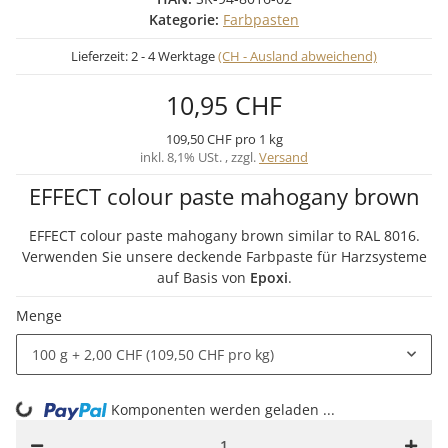
Kategorie:
Farbpasten
Lieferzeit:
2 - 4 Werktage
(CH - Ausland abweichend)
10,95 CHF
109,50 CHF pro 1 kg
inkl. 8,1% USt. , zzgl.
Versand
EFFECT colour paste mahogany brown
EFFECT colour paste mahogany brown similar to RAL 8016.
Verwenden Sie unsere deckende Farbpaste für Harzsysteme
auf Basis von
Epoxi
.
Menge
100 g
+ 2,00 CHF (109,50 CHF pro kg)
ing...
Komponenten werden geladen ...